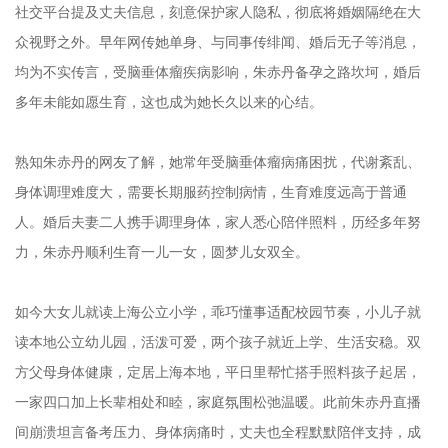
社交平台提及丈夫信息，刻意保护家人隐私，彻底将婚姻隔绝在大
众视野之外。早年网传她单身、与同事传绯闻、婚后无子等消息，
均为不实传言，受脑垂体瘤疾病影响，朱赤丹备孕之路坎坷，婚后
多年未能如愿生育，这也成为她长久以来的心结。
熟知朱赤丹的网友了解，她常年受脑垂体瘤病痛困扰，代谢紊乱、
身体调理难度大，需要长期服药控制病情，生育难度远高于普通
人。婚后夫妻二人携手调理身体，家人悉心陪伴照料，历经多年努
力，朱赤丹顺利生育一儿一女，圆梦儿女双全。
如今大女儿就读上海公立小学，乖巧懂事适配校园节奏，小儿子就
读本地公立幼儿园，活泼可爱，两个孩子就近上学、生活安稳。双
方父母身体健康，定居上海本地，平日里帮忙搭手照料孩子起居，
一家四口加上长辈相处和睦，家庭氛围松弛温暖。此前朱赤丹直播
间崩溃坦言备考压力、身体病痛时，丈夫也全程默默陪伴支持，成