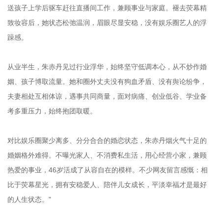
送孩子上学后驱车赶往直播间工作，兼顾事业与家庭。褪去荧幕精
致妆容后，她状态松弛温润，眉眼尽显安稳，没有娱乐圈艺人的浮
躁感。
从业半生，朱赤丹见过行业浮华，始终坚守低调本心，从不炒作婚
姻、孩子博取流量。她和圈外丈夫没有狗血矛盾、没有舆论纷争，
夫妻相处互相体谅，遇事共同商量，面对病痛、创业低谷、学业备
考多重压力，始终抱团取暖。
对比娱乐圈聚少离多、分分合合的婚恋状态，朱赤丹烟火气十足的
婚姻格外难得。不曝光家人、不消费私生活，用心经营小家，兼顾
热爱的事业，46岁活成了从容自在的模样。不少网友留言感慨：相
比于荧幕星光，拥有安稳爱人、陪伴儿女成长，平淡幸福才是最好
的人生状态。"