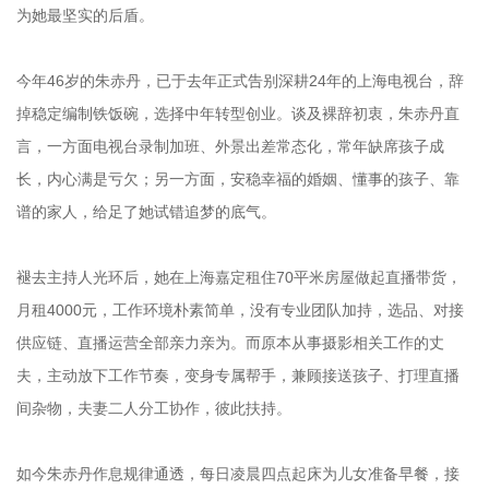
为她最坚实的后盾。
今年46岁的朱赤丹，已于去年正式告别深耕24年的上海电视台，辞
掉稳定编制铁饭碗，选择中年转型创业。谈及裸辞初衷，朱赤丹直
言，一方面电视台录制加班、外景出差常态化，常年缺席孩子成
长，内心满是亏欠；另一方面，安稳幸福的婚姻、懂事的孩子、靠
谱的家人，给足了她试错追梦的底气。
褪去主持人光环后，她在上海嘉定租住70平米房屋做起直播带货，
月租4000元，工作环境朴素简单，没有专业团队加持，选品、对接
供应链、直播运营全部亲力亲为。而原本从事摄影相关工作的丈
夫，主动放下工作节奏，变身专属帮手，兼顾接送孩子、打理直播
间杂物，夫妻二人分工协作，彼此扶持。
如今朱赤丹作息规律通透，每日凌晨四点起床为儿女准备早餐，接