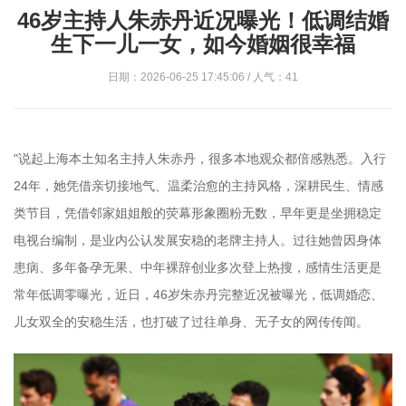
46岁主持人朱赤丹近况曝光！低调结婚
生下一儿一女，如今婚姻很幸福
日期：2026-06-25 17:45:06 / 人气：41
"说起上海本土知名主持人朱赤丹，很多本地观众都倍感熟悉。入行
24年，她凭借亲切接地气、温柔治愈的主持风格，深耕民生、情感
类节目，凭借邻家姐姐般的荧幕形象圈粉无数，早年更是坐拥稳定
电视台编制，是业内公认发展安稳的老牌主持人。过往她曾因身体
患病、多年备孕无果、中年裸辞创业多次登上热搜，感情生活更是
常年低调零曝光，近日，46岁朱赤丹完整近况被曝光，低调婚恋、
儿女双全的安稳生活，也打破了过往单身、无子女的网传传闻。