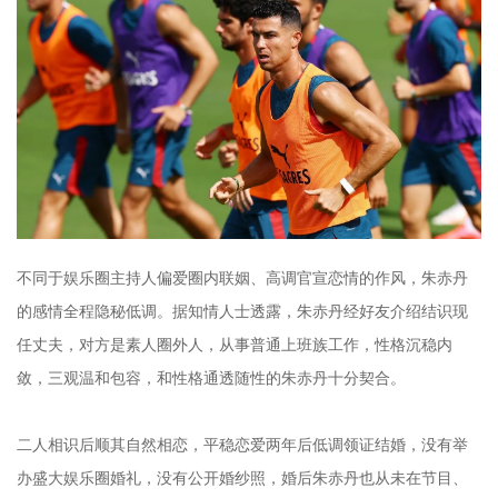
不同于娱乐圈主持人偏爱圈内联姻、高调官宣恋情的作风，朱赤丹
的感情全程隐秘低调。据知情人士透露，朱赤丹经好友介绍结识现
任丈夫，对方是素人圈外人，从事普通上班族工作，性格沉稳内
敛，三观温和包容，和性格通透随性的朱赤丹十分契合。
二人相识后顺其自然相恋，平稳恋爱两年后低调领证结婚，没有举
办盛大娱乐圈婚礼，没有公开婚纱照，婚后朱赤丹也从未在节目、