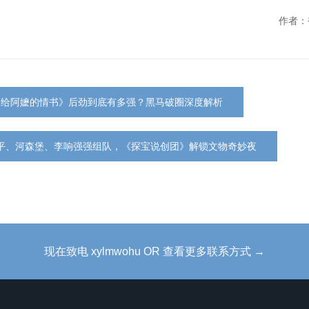
作者：
《给阿嬷的情书》后劲到底有多强？黑马破圈深度解析
平、河森堡、李响强强组队，《探宝说创团》解锁文物奇妙夜
现在致电 xylmwohu OR 查看更多联系方式 →