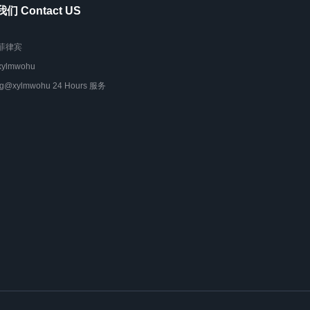
们 Contact US
菲律宾
xylmwohu
tg@xylmwohu 24 Hours 服务