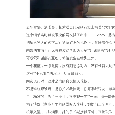
去年谢娜开演唱会，杨紫送去的定制花篮上写着""太阳女神""
这个细节当时就被眼尖的网友扒了出来——""Andy""
把这么私人的名字写在送给好友的礼物上，意味着什么？意
内娱的友情为什么总被质疑？因为太多""姐妹情深""只
可杨紫和谢娜的互动，偏偏发生在镜头之外。
一个花篮，一条微博，没有刻意@对方，没有长篇大论
这种""不营业""的营业，反而最戳人。
网友说得对：这才是内娱真友情天花板。
不是谁红跟谁玩，是你拍戏我捧场，你开唱我送花，默
二、杨紫的手裂了三个月，换央视一句""一滴泪演千层悲
为了演好《家业》里的制墨匠人李祯，她提前三个月扎进
松烟入墨，古法烟熏，她的手长期接触原料，直接皲裂