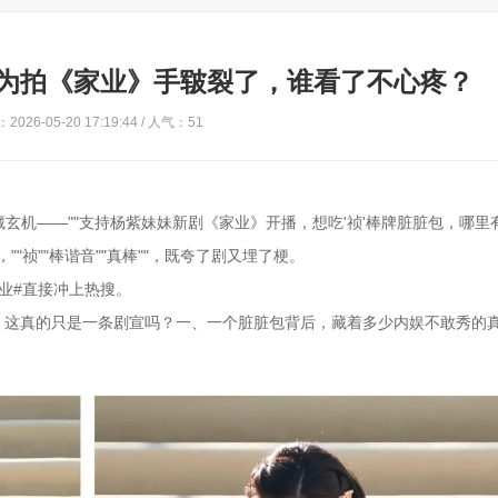
为拍《家业》手皲裂了，谁看了不心疼？
2026-05-20 17:19:44 / 人气：51
玄机——""支持杨紫妹妹新剧《家业》开播，想吃'祯'棒牌脏脏包，哪里有
"祯""棒谐音""真棒""，既夸了剧又埋了梗。
业#直接冲上热搜。
，这真的只是一条剧宣吗？一、一个脏脏包背后，藏着多少内娱不敢秀的