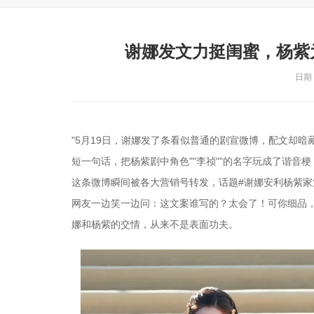
谢娜发文力挺闺蜜，杨紫
日期：
"5月19日，谢娜发了条看似普通的剧宣微博，配文却暗藏
短一句话，把杨紫剧中角色""李祯""的名字玩成了谐音梗，"
这条微博瞬间被各大营销号转发，话题#谢娜安利杨紫家
网友一边笑一边问：这文案谁写的？太会了！可你细品
娜和杨紫的交情，从来不是表面功夫。