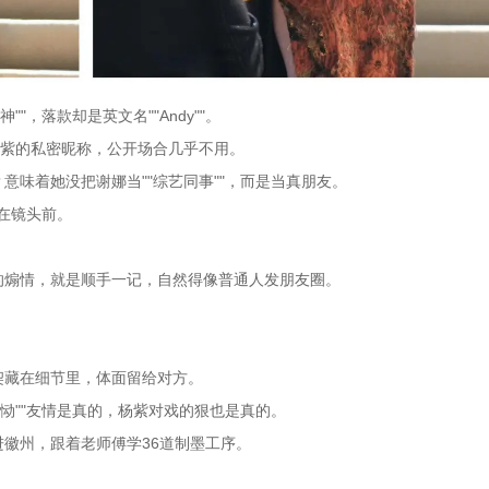
，落款却是英文名""Andy""。
是杨紫的私密昵称，公开场合几乎不用。
味着她没把谢娜当""综艺同事""，而是当真朋友。
活在镜头前。
的煽情，就是顺手一记，自然得像普通人发朋友圈。
契藏在细节里，体面留给对方。
恸""友情是真的，杨紫对戏的狠也是真的。
徽州，跟着老师傅学36道制墨工序。
。