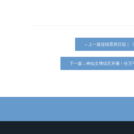
←上一篇连续票房日冠｜
下一篇→神仙文博综艺开播！任万