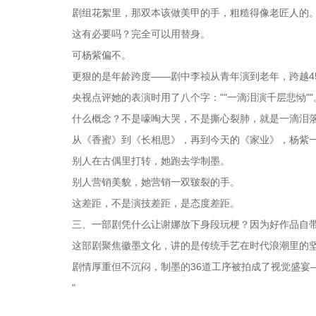
剧组花絮里，那双本该做美甲的手，粗糙得像老匠人的
这有必要吗？完全可以用替身。
可杨紫偏不。
更狠的是年龄跨度——剧中李祯从青年演到老年，跨越4
央视点评她的表演时用了八个字：""一滴泪演千层悲恸""
什么概念？不是嚎啕大哭，不是撕心裂肺，就是一滴泪
从《香蜜》到《长相思》，再到今天的《家业》，杨紫一直
别人在古偶里打转，她跑去学制墨。
别人营销美貌，她营销一双皲裂的手。
这差距，不是演技差距，是态度差距。
三、一部剧凭什么让谢娜放下身段玩梗？因为好作品自
这部剧聚焦徽墨文化，讲的是传统手艺在时代浪潮里的
剧情厚重但不沉闷，制墨的36道工序被拍成了视觉盛宴
"