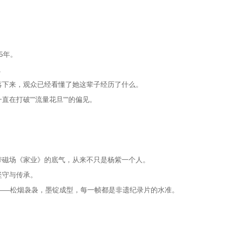
。
5年。
。
落下来，观众已经看懂了她这辈子经历了什么。
在打破""流量花旦""的偏见。
带磁场《家业》的底气，从来不只是杨紫一个人。
坚守与传承。
——松烟袅袅，墨锭成型，每一帧都是非遗纪录片的水准。