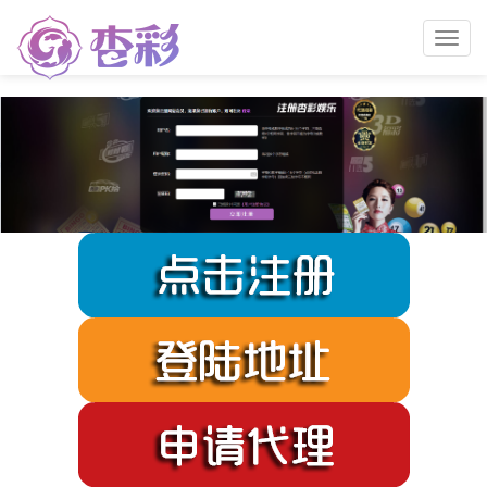
Toggl
navig