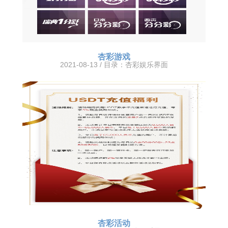
杏彩游戏
2021-08-13 / 目录：
杏彩娱乐界面
杏彩活动