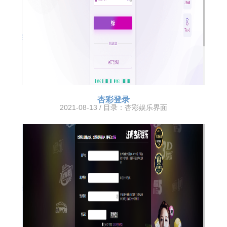
杏彩登录
2021-08-13 / 目录：
杏彩娱乐界面