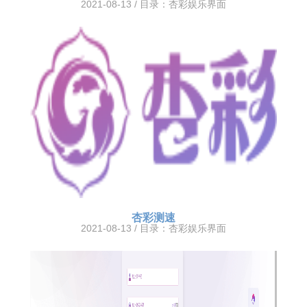
2021-08-13 / 目录：
杏彩娱乐界面
杏彩测速
2021-08-13 / 目录：
杏彩娱乐界面