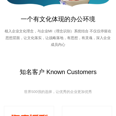
一个有文化体现的办公环境
植入企业文化理念，与企业MI（理念识别）系统结合 不仅仅停留在
思想层面，让文化落实，让战略落地，有思想，有灵魂，深入企业
成员内心
知名客户 Known Customers
世界500强的选择，让优秀的企业更加优秀