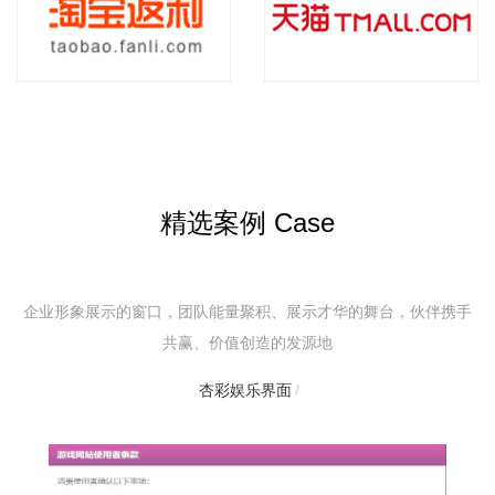
精选案例 Case
企业形象展示的窗口，团队能量聚积、展示才华的舞台，伙伴携手
共赢、价值创造的发源地
杏彩娱乐界面
/