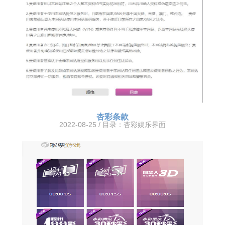
杏彩条款
2022-08-25 / 目录：
杏彩娱乐界面