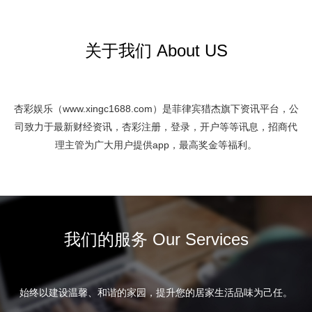
关于我们 About US
杏彩娱乐（www.xingc1688.com）是菲律宾猎杰旗下资讯平台，公
司致力于最新财经资讯，杏彩注册，登录，开户等等讯息，招商代
理主管为广大用户提供app，最高奖金等福利。
我们的服务 Our Services
始终以建设温馨、和谐的家园，提升您的居家生活品味为己任。